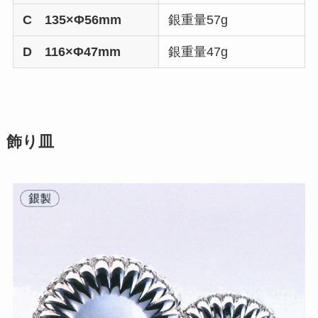
C 135×Φ56mm
銀重量57g
D 116×Φ47mm
銀重量47g
飾り皿