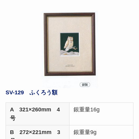
SV-129 ふくろう額
A 321×260mm 4
銀重量16g
号
B 272×221mm 3
銀重量9g