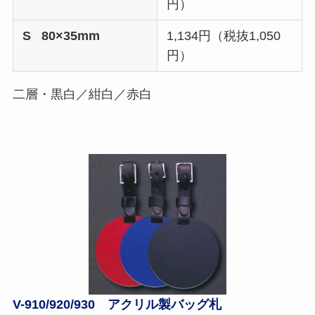
円）
S 80×35mm
1,134円（税抜1,050
円）
二層・黒白／紺白／赤白
V-910/920/930 アクリル製バッグ札